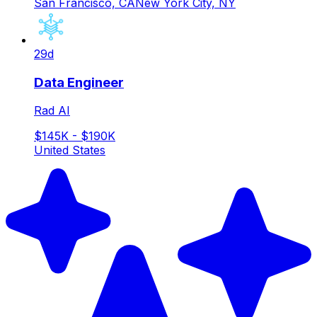
San Francisco, CA
New York City, NY
29d
Data Engineer
Rad AI
$145K - $190K
United States