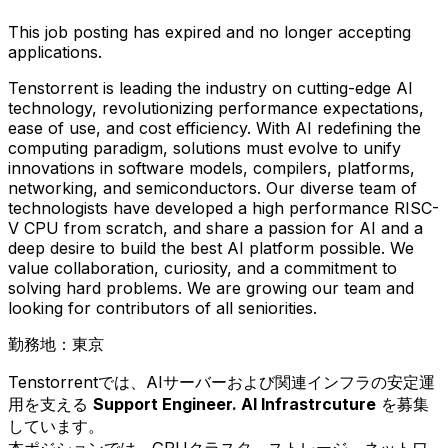
This job posting has expired and no longer accepting
applications.
Tenstorrent is leading the industry on cutting-edge AI
technology, revolutionizing performance expectations,
ease of use, and cost efficiency. With AI redefining the
computing paradigm, solutions must evolve to unify
innovations in software models, compilers, platforms,
networking, and semiconductors. Our diverse team of
technologists have developed a high performance RISC-
V CPU from scratch, and share a passion for AI and a
deep desire to build the best AI platform possible. We
value collaboration, curiosity, and a commitment to
solving hard problems. We are growing our team and
looking for contributors of all seniorities.
勤務地：東京
Tenstorrentでは、AIサーバーおよび関連インフラの安定運
用を支える
Support Engineer. AI Infrastrcuture
を募集
しています。
本ポジションでは、GPUクラスタ、ストレージ、ネットワ