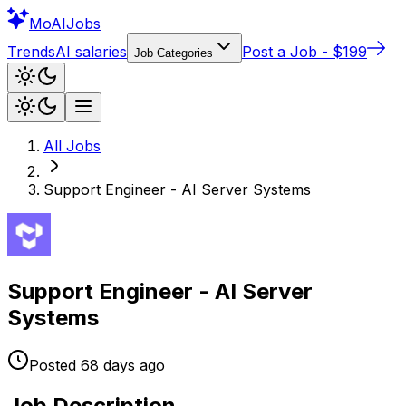
Mo
AIJobs
Trends
AI salaries
Post a Job - $199
Job Categories
All Jobs
Support Engineer - AI Server Systems
Support Engineer - AI Server
Systems
Posted
68 days
ago
Job Description