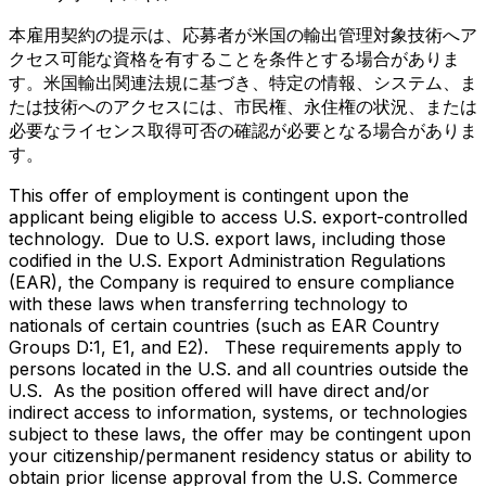
本雇用契約の提示は、応募者が米国の輸出管理対象技術へア
クセス可能な資格を有することを条件とする場合がありま
す。米国輸出関連法規に基づき、特定の情報、システム、ま
たは技術へのアクセスには、市民権、永住権の状況、または
必要なライセンス取得可否の確認が必要となる場合がありま
す。
This offer of employment is contingent upon the
applicant being eligible to access U.S. export-controlled
technology. Due to U.S. export laws, including those
codified in the U.S. Export Administration Regulations
(EAR), the Company is required to ensure compliance
with these laws when transferring technology to
nationals of certain countries (such as EAR Country
Groups D:1, E1, and E2). These requirements apply to
persons located in the U.S. and all countries outside the
U.S. As the position offered will have direct and/or
indirect access to information, systems, or technologies
subject to these laws, the offer may be contingent upon
your citizenship/permanent residency status or ability to
obtain prior license approval from the U.S. Commerce