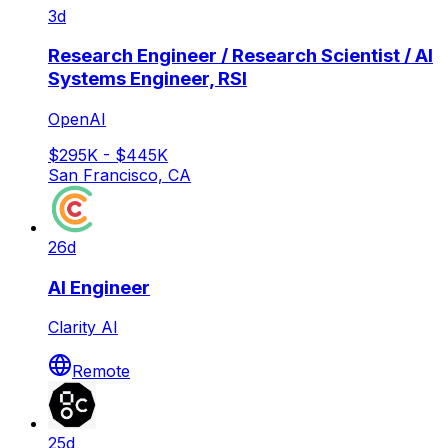
3d
Research Engineer / Research Scientist / AI
Systems Engineer, RSI
OpenAI
$295K - $445K
San Francisco, CA
26d
AI Engineer
Clarity AI
Remote
25d