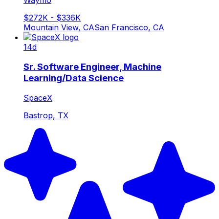
Waymo
$272K - $336K
Mountain View, CA
San Francisco, CA
14d
Sr. Software Engineer, Machine
Learning/Data Science
SpaceX
Bastrop, TX