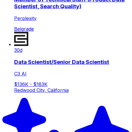
Scientist, Search Quality)
Perplexity
Belgrade
30d
Data Scientist/Senior Data Scientist
C3 AI
$136K - $183K
Redwood City, California