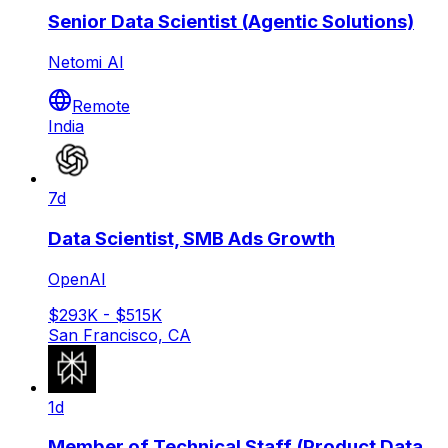
Senior Data Scientist (Agentic Solutions)
Netomi AI
Remote
India
7d
Data Scientist, SMB Ads Growth
OpenAI
$293K - $515K
San Francisco, CA
1d
Member of Technical Staff (Product Data