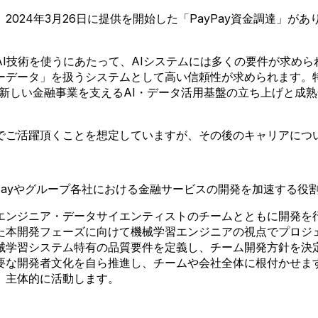
024年3月26日に提供を開始した「PayPay資金調達」が
I技術を使うにあたって、AIシステムには多くの要件が求め
ーデータ」を扱うシステムとして高い信頼性が求められます。特
、新しい金融事業を支えるAI・データ活用基盤の立ち上げと成
でご活躍頂くことを想定していますが、その後のキャリアにつ
yPayやグループ各社における金融サービスの開発を加速する
ンジニア・データサイエンティストのチームとともに開発を行い
た本開発フェーズに向けて機械学習エンジニアの視点でプロジ
械学習システム特有の品質要件を定義し、チーム開発方針を決
要な開発者文化を自ら推進し、チームや会社全体に根付かせま
く、主体的に活動します。