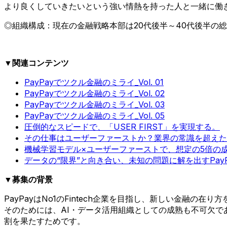
より良くしていきたいという強い情熱を持った人と一緒に働
◎組織構成：現在の金融戦略本部は20代後半～40代後半の
▼関連コンテンツ
PayPayでツクル金融のミライ_Vol. 01
PayPayでツクル金融のミライ_Vol. 02
PayPayでツクル金融のミライ_Vol. 03
PayPayでツクル金融のミライ_Vol. 05
圧倒的なスピードで、「USER FIRST」を実現する。
その仕事はユーザーファーストか？業界の常識を超えた
機械学習モデル×ユーザーファーストで、想定の5倍の成
データの“限界”と向き合い、未知の問題に解を出すPay
▼募集の背景
PayPayはNo1のFintech企業を目指し、新しい金融の在
そのためには、AI・データ活用組織としての成熟も不可欠で
割を果たすためです。